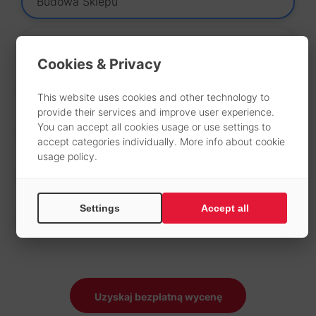
Budowa Sklepu
Optymalizacja Sklepu
Cookies & Privacy
Platformy Sprzedażowe
This website uses cookies and other technology to
provide their services and improve user experience.
You can accept all cookies usage or use settings to
Raportowanie
accept categories individually. More info about
cookie
usage policy
.
Rozbudowa Sklepu
Settings
Accept all
Sklepy Internetowe
Uzyskaj bezpłatną wycenę