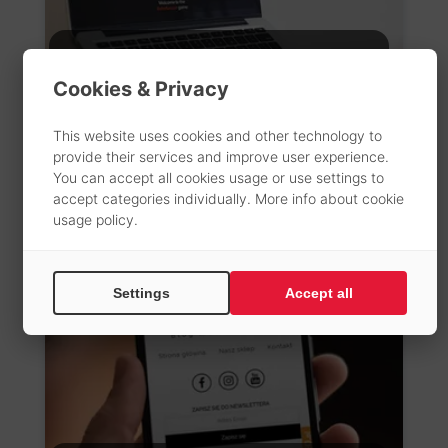
Robosoccer
Cookies & Privacy
Projekt strony www
This website uses cookies and other technology to
WWW digital
provide their services and improve user experience.
You can accept all cookies usage or use settings to
accept categories individually. More info about
cookie
usage policy
.
Settings
Accept all