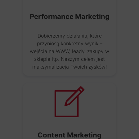
Performance Marketing
Dobierzemy działania, które
przyniosą konkretny wynik –
wejścia na WWW, leady, zakupy w
Digital Marketing
sklepie itp. Naszym celem jest
Analityka Internetowa
maksymalizacja Twoich zysków!
to podstawa naszej pracy!
Skuteczny e-marketing
prowadzony w oparciu o twarde
dane
Content Marketing