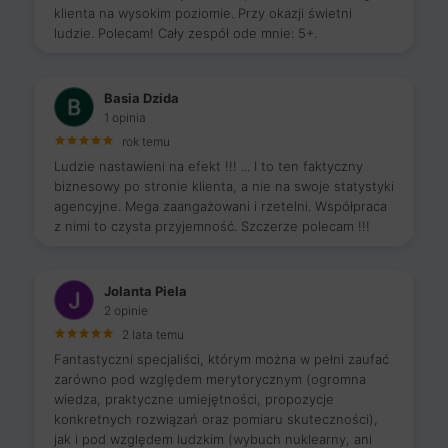
klienta na wysokim poziomie. Przy okazji świetni
ludzie. Polecam! Cały zespół ode mnie: 5+.
Basia Dzida
1 opinia
rok temu
Ludzie nastawieni na efekt !!! ... I to ten faktyczny
biznesowy po stronie klienta, a nie na swoje statystyki
agencyjne. Mega zaangażowani i rzetelni. Współpraca
z nimi to czysta przyjemność. Szczerze polecam !!!
Jolanta Piela
2 opinie
2 lata temu
Fantastyczni specjaliści, którym można w pełni zaufać
zarówno pod względem merytorycznym (ogromna
wiedza, praktyczne umiejętności, propozycje
konkretnych rozwiązań oraz pomiaru skuteczności),
jak i pod względem ludzkim (wybuch nuklearny, ani